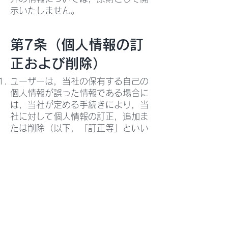
示いたしません。
第7条（個人情報の訂
正および削除）
ユーザーは，当社の保有する自己の
個人情報が誤った情報である場合に
は，当社が定める手続きにより，当
社に対して個人情報の訂正，追加ま
たは削除（以下，「訂正等」といい
ます。）を請求することができま
す。
当社は，ユーザーから前項の請求を
受けてその請求に応じる必要がある
と判断した場合には，遅滞なく，当
該個人情報の訂正等を行うものとし
ます。
当社は，前項の規定に基づき訂正等